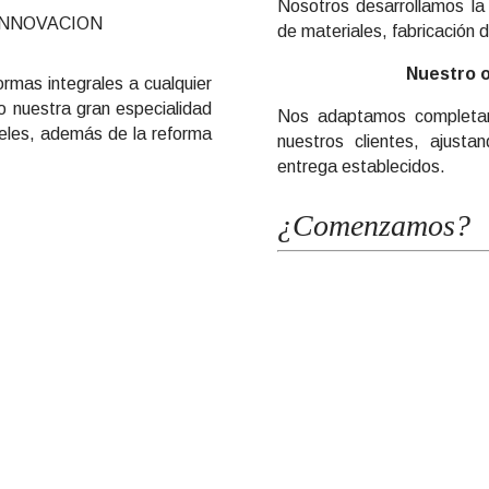
Nosotros desarrollamos la 
INNOVACION
de materiales, fabricación d
Nuestro o
rmas integrales a cualquier
o nuestra gran especialidad
Nos adaptamos completa
oteles, además de la reforma
nuestros clientes, ajust
entrega establecidos.
¿Comenzamos?
os para Rehabilitar la Fachad