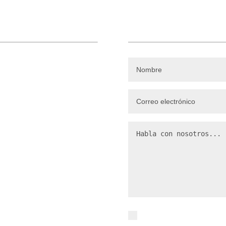
Formulario d
Consultenos sin co
ger
He leido y acepto la pol