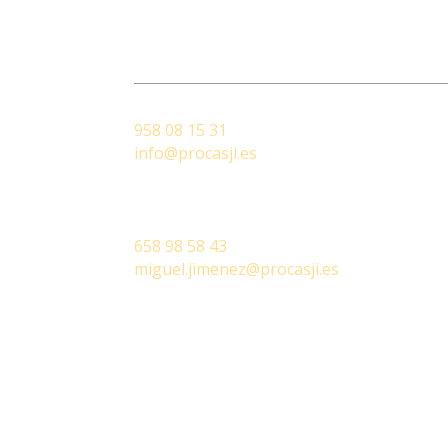
Atención al cliente
A su servicio
Oficina central
958 08 15 31
info@procasji.es
Miguel Jimenez
/ Construction Mana
658 98 58 43
miguel.jimenez@procasji.es