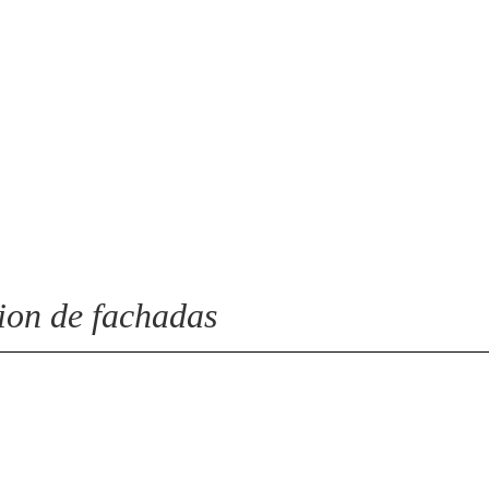
Agilidad
Cumplimos extrictamente con los plazos de
entrega estipulados
cion de fachadas