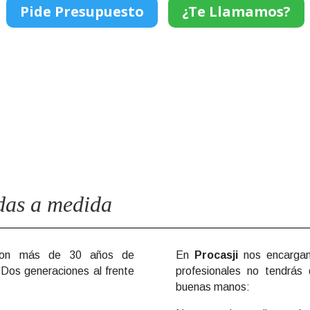
Pide Presupuesto
¿Te Llamamos?
&#xe03a;
das a medida
 con más de 30 años de
En
Procasji
nos encargam
. Dos generaciones al frente
profesionales no tendrás
buenas manos: