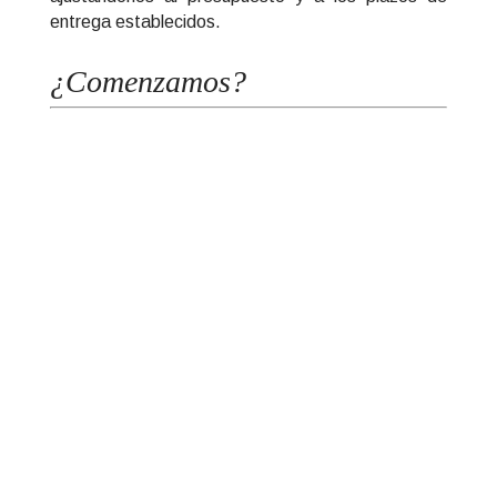
entrega establecidos.
¿Comenzamos?
Ver todos los servicios
¿Por qué elegirnos para
tus Reformas
Económicas?