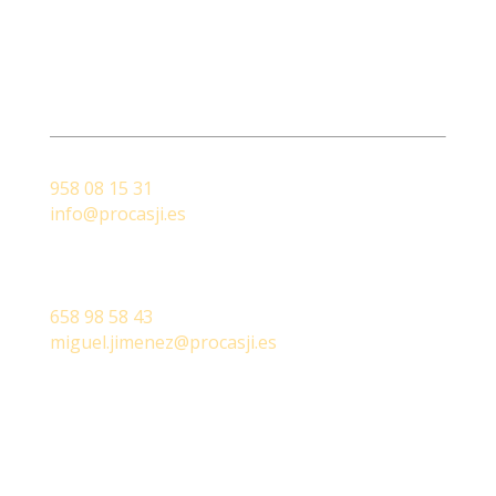
Atención al cliente
A su servicio
Oficina central
958 08 15 31
info@procasji.es
Miguel Jimenez
/ Construction Manager
658 98 58 43
miguel.jimenez@procasji.es
Formulario de contacto
Consultenos sin compromiso