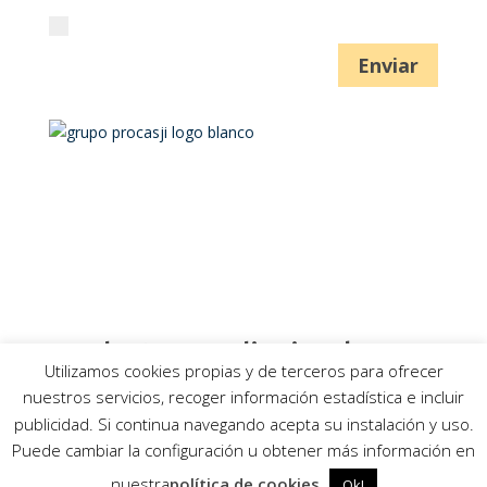
He leido y acepto la política de privacidad
Enviar
Empresa de rehabilitación de Hoteles y Edificios
singulares
reformas de viviendas, locales comerciales y
oficinas.
Productora audiovisual
Utilizamos cookies propias y de terceros para ofrecer
Madrid
nuestros servicios, recoger información estadística e incluir
publicidad. Si continua navegando acepta su instalación y uso.
© 2018 PROCASJI.SL - Derechos reservados
Trabaja
Puede cambiar la configuración u obtener más información en
con nosotros
Política de Cookies
Política
nuestra
política de cookies
Ok!
de Privacidad
Aviso Legal
SPAZIALE.TV