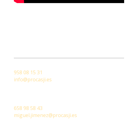
Atención al cliente
A su servicio
Oficina central
958 08 15 31
info@procasji.es
Miguel Jimenez
/ Construction Manager
658 98 58 43
miguel.jimenez@procasji.es